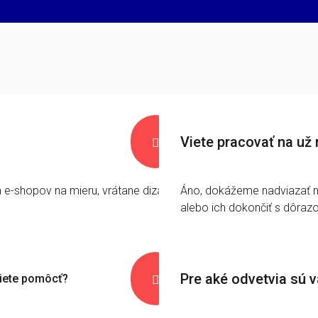
Viete pracovať na už

e-shopov na mieru, vrátane dizajnu,
Áno, dokážeme nadviazať na
alebo ich dokončiť s dôrazo
Pre aké odvetvia sú 
viete pomôcť?
