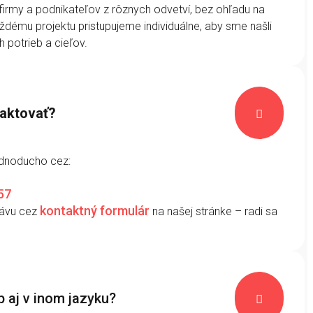
firmy a podnikateľov z rôznych odvetví, bez ohľadu na
ždému projektu pristupujeme individuálne, aby sme našli
h potrieb a cieľov.
aktovať?

ednoducho cez:
57
kontaktný formulár
rávu cez
na našej stránke – radi sa
 aj v inom jazyku?
