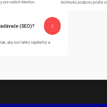
y pre našich klientov.
technickú podporu podľa va
ľadávače (SEO)?

ak, aby bol ľahko nájditeľný a