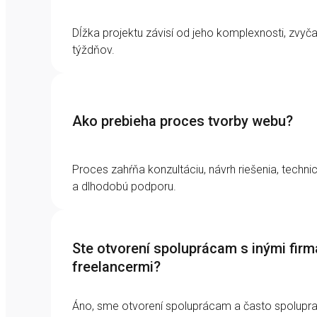
Dĺžka projektu závisí od jeho komplexnosti, zvyč
týždňov.
Ako prebieha proces tvorby webu?
Proces zahŕňa konzultáciu, návrh riešenia, technic
a dlhodobú podporu.
Ste otvorení spoluprácam s inými fir
freelancermi?
Áno, sme otvorení spoluprácam a často spolupra