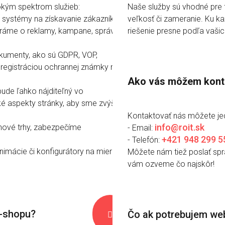
ým spektrom služieb:
Naše služby sú vhodné pre 
 systémy na získavanie zákazníkov
veľkosť či zameranie. Ku ka
aráme o reklamy, kampane, správu
riešenie presne podľa vašic
kumenty, ako sú GDPR, VOP,
 registráciou ochrannej známky na
Ako vás môžem kont
de ľahko nájditeľný vo
 aspekty stránky, aby sme zvýšili
Kontaktovať nás môžete j
info@roit.sk
nové trhy, zabezpečíme
- Email:
+421 948 299 5
- Telefón:
animácie či konfigurátory na mieru,
Môžete nám tiež poslať sp
vám ozveme čo najskôr!
e-shopu?
Čo ak potrebujem web
