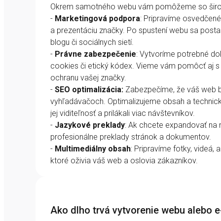
Okrem samotného webu vám pomôžeme so širok
-
Marketingová podpora
: Pripravíme osvedčené
a prezentáciu značky. Po spustení webu sa post
blogu či sociálnych sietí.
-
Právne zabezpečenie
: Vytvoríme potrebné do
cookies či etický kódex. Vieme vám pomôcť aj s
ochranu vašej značky.
-
SEO optimalizácia:
Zabezpečíme, že váš web bu
vyhľadávačoch. Optimalizujeme obsah a technické
jej viditeľnosť a prilákali viac návštevníkov.
-
Jazykové preklady
: Ak chcete expandovať na 
profesionálne preklady stránok a dokumentov.
-
Multimediálny obsah
: Pripravíme fotky, videá, 
ktoré oživia váš web a oslovia zákazníkov.
Ako dlho trvá vytvorenie webu alebo 