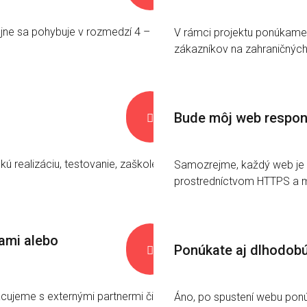
ajne sa pohybuje v rozmedzí 4 – 8
V rámci projektu ponúkame 
zákazníkov na zahraničných
Bude môj web respon

kú realizáciu, testovanie, zaškolenie
Samozrejme, každý web je 
prostredníctvom HTTPS a 
mami alebo
Ponúkate aj dlhodob

cujeme s externými partnermi či
Áno, po spustení webu ponú