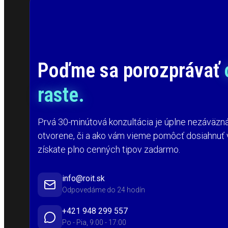
Poďme sa porozprávať
raste.
Prvá 30-minútová konzultácia je úplne nezáväz
otvorene, či a ako vám vieme pomôcť dosiahnuť 
získate plno cenných tipov zadarmo.
info@roit.sk
Odpovedáme do 24 hodín
+421 948 299 557
Po - Pia, 9:00 - 17:00