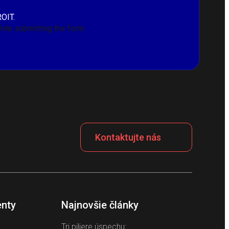
ROIT.
le submitting the form.
Kontaktujte nás
#}
nty
Najnovšie články
Tri piliere úspechu: