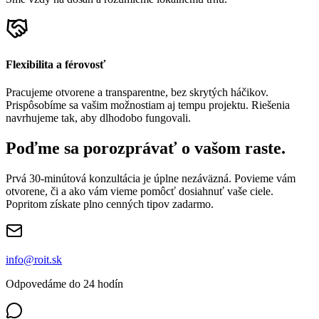
Flexibilita a férovosť
Pracujeme otvorene a transparentne, bez skrytých háčikov.
Prispôsobíme sa vašim možnostiam aj tempu projektu. Riešenia
navrhujeme tak, aby dlhodobo fungovali.
Poďme sa porozprávať
o vašom raste.
Prvá 30-minútová konzultácia je úplne nezáväzná. Povieme vám
otvorene, či a ako vám vieme pomôcť dosiahnuť vaše ciele.
Popritom získate plno cenných tipov zadarmo.
info@roit.sk
Odpovedáme do 24 hodín