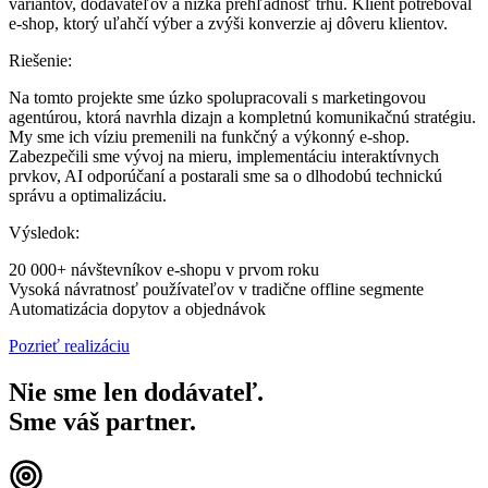
variantov, dodávateľov a nízka prehľadnosť trhu. Klient potreboval
e-shop, ktorý uľahčí výber a zvýši konverzie aj dôveru klientov.
Riešenie:
Na tomto projekte sme úzko spolupracovali s marketingovou
agentúrou, ktorá navrhla dizajn a kompletnú komunikačnú stratégiu.
My sme ich víziu premenili na funkčný a výkonný e-shop.
Zabezpečili sme vývoj na mieru, implementáciu interaktívnych
prvkov, AI odporúčaní a postarali sme sa o dlhodobú technickú
správu a optimalizáciu.
Výsledok:
20 000+ návštevníkov e-shopu v prvom roku
Vysoká návratnosť používateľov v tradične offline segmente
Automatizácia dopytov a objednávok
Pozrieť realizáciu
Nie sme len dodávateľ.
Sme váš partner.