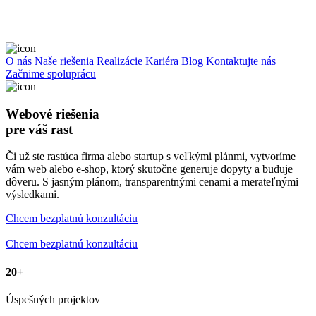
O nás
Naše riešenia
Realizácie
Kariéra
Blog
Kontaktujte nás
Začnime spoluprácu
W
e
b
o
v
é
r
i
e
š
e
n
i
a
p
r
e
v
á
š
r
a
s
t
Či už ste rastúca firma alebo startup s veľkými plánmi, vytvoríme
vám web alebo e-shop, ktorý skutočne generuje dopyty a buduje
dôveru. S jasným plánom, transparentnými cenami a merateľnými
výsledkami.
Chcem bezplatnú konzultáciu
Chcem bezplatnú konzultáciu
20+
Úspešných projektov