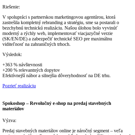
Riešenie:
V spolupráci s partnerskou marketingovou agentúrou, ktorá
zastrešila kompletný rebranding a stratégiu, sme sa postarali o
bezchybnú technickú realizáciu. Našou úlohou bolo vyvinúť
moderný a rýchly web, implementovať viacjazyčné verzie
(SK/EN/DE) a zabezpečiť technické SEO pre maximálnu
viditeľnosť na zahraničných trhoch.
Výsledok:
+363 % návštevnosti
+200 % relevantných dopytov
Efektívnejší nábor a silnejšia dôveryhodnosť na DE trhu.
Pozrieť realizáciu
Spokoshop – Revolučný e-shop na predaj stavebných
materiálov
Výzva:
Predaj stavebných materiálov online je náročný segment – veľa