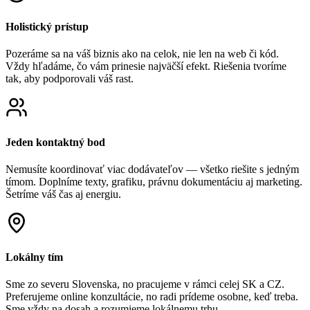
Holistický prístup
Pozeráme sa na váš biznis ako na celok, nie len na web či kód.
Vždy hľadáme, čo vám prinesie najväčší efekt. Riešenia tvoríme
tak, aby podporovali váš rast.
Jeden kontaktný bod
Nemusíte koordinovať viac dodávateľov — všetko riešite s jedným
tímom. Doplníme texty, grafiku, právnu dokumentáciu aj marketing.
Šetríme váš čas aj energiu.
Lokálny tím
Sme zo severu Slovenska, no pracujeme v rámci celej SK a CZ.
Preferujeme online konzultácie, no radi prídeme osobne, keď treba.
Sme vždy na dosah a rozumieme lokálnemu trhu.