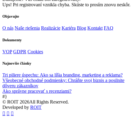
Ups! Pri registrovaní vznikla chyba. Skúste to prosím znovu neskôr.
Objavujte
O nás
Naše riešenia
Realizácie
Kariéra
Blog
Kontakt
FAQ
Dokumenty
VOP
GDPR
Cookies
Najnovšie články
Tri piliere úspechu: Ako sa líšia branding, marketing a reklama?
Všeobecné obchodné podmienky: Chráňte svoj biznis a posilnite
dôveru zákazníkov
Ako správne pracovať s recenziami?
#}
© ROIT 2026All Rights Reserved.
Developed by
ROIT


