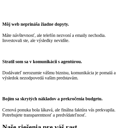
Môj web neprináša žiadne dopyty.
Máte návštevnosť, ale telefón nezvoní a emaily nechodia.
Investovali ste, ale výsledky nevidíte.
Stratil som sa v komunikácii s agentúrou.
Dodávateľ nerozumie vášmu biznisu, komunikácia je pomalá a
výsledok nezodpovedá vašim predstavám.
Bojím sa skrytých nákladov a prekročenia budgetu.
Cenová ponuka bola lákavá, ale finálna faktúra vás prekvapila.
Potrebujete transparentnosť a predvídateľnosť.
Naše riešenia pre váš rast