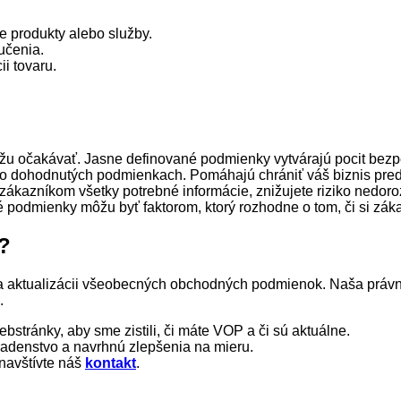
še produkty alebo služby.
učenia.
ii tovaru.
ôžu očakávať. Jasne definované podmienky vytvárajú pocit bezp
z o dohodnutých podmienkach. Pomáhajú chrániť váš biznis pre
 zákazníkom všetky potrebné informácie, znižujete riziko nedor
 podmienky môžu byť faktorom, ktorý rozhodne o tom, či si záka
?
 a aktualizácii všeobecných obchodných podmienok. Naša právn
.
bstránky, aby sme zistili, či máte VOP a či sú aktuálne.
radenstvo a navrhnú zlepšenia na mieru.
 navštívte náš
kontakt
.