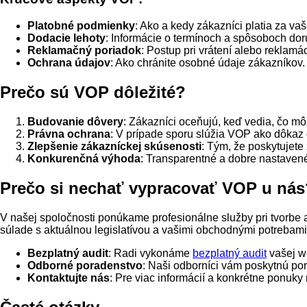
Platobné podmienky
: Ako a kedy zákazníci platia za va
Dodacie lehoty
: Informácie o termínoch a spôsoboch dor
Reklamačný poriadok
: Postup pri vrátení alebo reklamác
Ochrana údajov
: Ako chránite osobné údaje zákazníkov.
Prečo sú VOP dôležité?
Budovanie dôvery
: Zákazníci oceňujú, keď vedia, čo m
Právna ochrana
: V prípade sporu slúžia VOP ako dôka
Zlepšenie zákazníckej skúsenosti
: Tým, že poskytujete
Konkurenčná výhoda
: Transparentné a dobre nastavené
Prečo si nechať vypracovať VOP u nás
V našej spoločnosti ponúkame profesionálne služby pri tvorbe
súlade s aktuálnou legislatívou a vašimi obchodnými potrebami
Bezplatný audit
: Radi vykonáme
bezplatný audit
vašej we
Odborné poradenstvo
: Naši odborníci vám poskytnú po
Kontaktujte nás
: Pre viac informácií a konkrétne ponuky