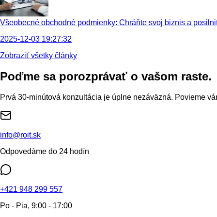
Všeobecné obchodné podmienky: Chráňte svoj biznis a posilni
2025-12-03 19:27:32
Zobraziť všetky články
Poďme sa porozprávať
o vašom raste.
Prvá 30-minútová konzultácia je úplne nezáväzná. Povieme vám
info@roit.sk
Odpovedáme do 24 hodín
+421 948 299 557
Po - Pia, 9:00 - 17:00