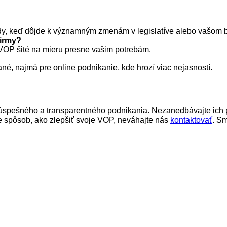
y, keď dôjde k významným zmenám v legislatíve alebo vašom b
irmy?
i VOP šité na mieru presne vašim potrebám.
é, najmä pre online podnikanie, kde hrozí viac nejasností.
ešného a transparentného podnikania. Nezanedbávajte ich prí
te spôsob, ako zlepšiť svoje VOP, neváhajte nás
kontaktovať
. S