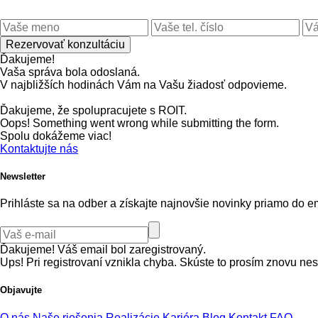
Ďakujeme!
Vaša správa bola odoslaná.
V najbližších hodinách Vám na Vašu žiadosť odpovieme.
Ďakujeme, že spolupracujete s ROIT.
Oops! Something went wrong while submitting the form.
Spolu dokážeme viac!
Kontaktujte nás
Newsletter
Prihláste sa na odber a získajte najnovšie novinky priamo do e
Ďakujeme! Váš email bol zaregistrovaný.
Ups! Pri registrovaní vznikla chyba. Skúste to prosím znovu nes
Objavujte
O nás
Naše riešenia
Realizácie
Kariéra
Blog
Kontakt
FAQ