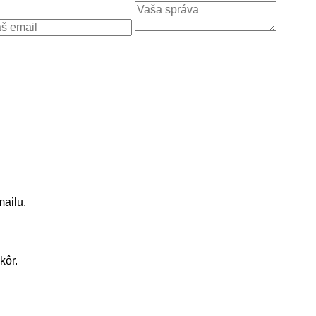
mailu.
kôr.