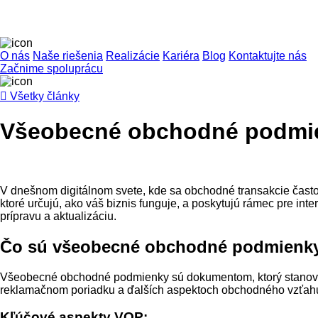
O nás
Naše riešenia
Realizácie
Kariéra
Blog
Kontaktujte nás
Začnime spoluprácu

Všetky články
Všeobecné obchodné podmienk
V dnešnom digitálnom svete, kde sa obchodné transakcie čast
ktoré určujú, ako váš biznis funguje, a poskytujú rámec pre int
prípravu a aktualizáciu.
Čo sú všeobecné obchodné podmienk
Všeobecné obchodné podmienky sú dokumentom, ktorý stanovuje
reklamačnom poriadku a ďalších aspektoch obchodného vzťahu.
Kľúčové aspekty VOP: