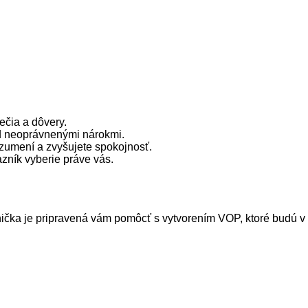
ečia a dôvery.
d neoprávnenými nárokmi.
ozumení a zvyšujete spokojnosť.
zník vyberie práve vás.
ička je pripravená vám pomôcť s vytvorením VOP, ktoré budú v