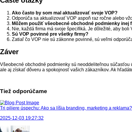
Časté otázky
Ako často by som mal aktualizovať svoje VOP?
Odporúča sa aktualizovať VOP aspoň raz ročne alebo vžd
Môžem použiť všeobecné obchodné podmienky inej f
Nie, každá firma má svoje špecifiká. Je dôležité, aby bol
Sú VOP povinné pre všetky firmy?
Zatiaľ čo VOP nie sú zákonne povinné, sú veľmi odporúčan
Záver
Všeobecné obchodné podmienky sú neoddeliteľnou súčasťou úsp
ale aj získať dôveru a spokojnosť vašich zákazníkov. Ak hľadá
Tiež odporúčame
Tri piliere úspechu: Ako sa líšia branding, marketing a reklama?
2025-12-03 19:27:32