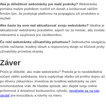
Aká je dôležitosť webstránky pre malé podniky?
Webstránka
pomáha malým podnikom rozšíriť ich dosah a konkurovať väčším
firmám tým, že poskytuje platformu na propagáciu ich produktov a
služieb.
Ako často by som mal aktualizovať svoju webstránku?
Ideálne je
aktualizovať webstránku pravidelne, aspoň raz za mesiac, aby zostala
relevantná a zaujímavá pre návštevníkov.
Čo robí webstránku užívateľsky prívetivou?
Jednoduchá navigácia,
rýchle načítanie, kvalitný obsah a responzívny dizajn sú kľúčové prvky
užívateľsky prívetivej stránky.
Záver
Prečo je dôležité, akú máte webstránku? Pretože je to neoddeliteľná
súčasť vášho podnikania, ktorá ovplyvňuje všetko od prvého dojmu až
po dôveru zákazníkov. Investícia do kvalitnej webstránky sa vám
mnohonásobne vráti. Ak hľadáte spôsob, ako zlepšiť svoju online
prítomnosť a dosiahnuť konkurenčnú výhodu,
neváhajte sa na nás
obrátiť
pre konzultáciu a návrhy na mieru.