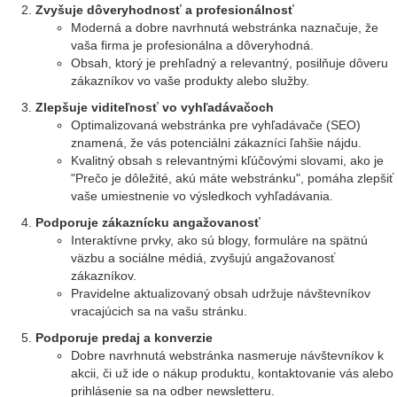
Zvyšuje dôveryhodnosť a profesionálnosť
Moderná a dobre navrhnutá webstránka naznačuje, že
vaša firma je profesionálna a dôveryhodná.
Obsah, ktorý je prehľadný a relevantný, posilňuje dôveru
zákazníkov vo vaše produkty alebo služby.
Zlepšuje viditeľnosť vo vyhľadávačoch
Optimalizovaná webstránka pre vyhľadávače (SEO)
znamená, že vás potenciálni zákazníci ľahšie nájdu.
Kvalitný obsah s relevantnými kľúčovými slovami, ako je
"Prečo je dôležité, akú máte webstránku", pomáha zlepšiť
vaše umiestnenie vo výsledkoch vyhľadávania.
Podporuje zákaznícku angažovanosť
Interaktívne prvky, ako sú blogy, formuláre na spätnú
väzbu a sociálne médiá, zvyšujú angažovanosť
zákazníkov.
Pravidelne aktualizovaný obsah udržuje návštevníkov
vracajúcich sa na vašu stránku.
Podporuje predaj a konverzie
Dobre navrhnutá webstránka nasmeruje návštevníkov k
akcii, či už ide o nákup produktu, kontaktovanie vás alebo
prihlásenie sa na odber newsletteru.