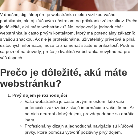
V dnešnej digitálnej ére je webstránka nielen vizitkou vášho
podnikania, ale aj kľúčovým nástrojom na prilákanie zákazníkov. Prečo
je dôležité, akú máte webstránku? No, odpoveď je jednoduchá:
webstránka je často prvým kontaktom, ktorý má potenciálny zákazník
s vašou značkou. Ak nie je profesionálna, užívateľsky prívetivá a plná
užitočných informácií, môže to znamenať stratenú príležitosť. Poďme
sa pozrieť na dôvody, prečo je kvalitná webstránka nevyhnutná pre
váš úspech.
Prečo je dôležité, akú máte
webstránku?
Prvý dojem je rozhodujúci
Vaša webstránka je často prvým miestom, kde vaši
potenciálni zákazníci získajú informácie o vašej firme. Ak
na nich neurobí dobrý dojem, pravdepodobne sa obrátia
inam.
Profesionálny dizajn a jednoduchá navigácia sú kľúčové
prvky, ktoré pomôžu vytvoriť pozitívny prvý dojem.