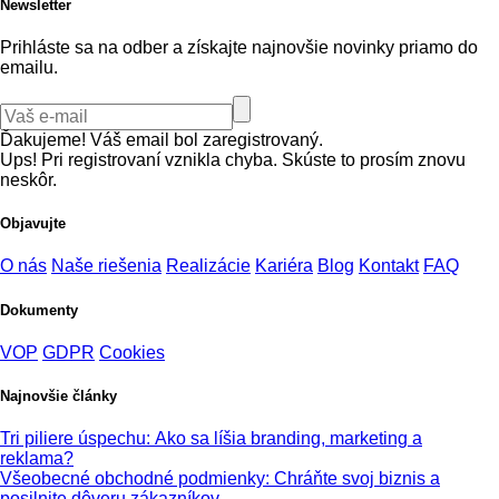
Newsletter
Prihláste sa na odber a získajte najnovšie novinky priamo do
emailu.
Ďakujeme! Váš email bol zaregistrovaný.
Ups! Pri registrovaní vznikla chyba. Skúste to prosím znovu
neskôr.
Objavujte
O nás
Naše riešenia
Realizácie
Kariéra
Blog
Kontakt
FAQ
Dokumenty
VOP
GDPR
Cookies
Najnovšie články
Tri piliere úspechu: Ako sa líšia branding, marketing a
reklama?
Všeobecné obchodné podmienky: Chráňte svoj biznis a
posilnite dôveru zákazníkov