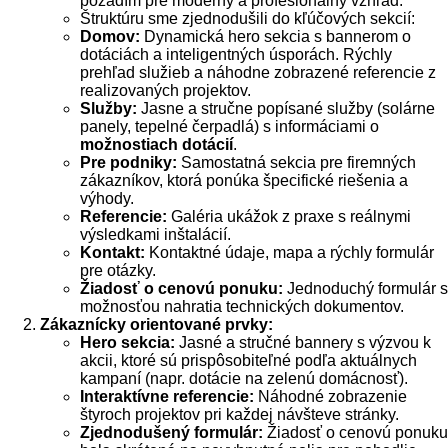
pozadím pre moderný a profesionálny vzhľad.
Štruktúru sme zjednodušili do kľúčových sekcií:
Domov:
Dynamická hero sekcia s bannerom o
dotáciách a inteligentných úsporách. Rýchly
prehľad služieb a náhodne zobrazené referencie z
realizovaných projektov.
Služby:
Jasne a stručne popísané služby (solárne
panely, tepelné čerpadlá) s informáciami o
možnostiach dotácií
.
Pre podniky:
Samostatná sekcia pre firemných
zákazníkov, ktorá ponúka špecifické riešenia a
výhody.
Referencie:
Galéria ukážok z praxe s reálnymi
výsledkami inštalácií.
Kontakt:
Kontaktné údaje, mapa a rýchly formulár
pre otázky.
Žiadosť o cenovú ponuku:
Jednoduchý formulár s
možnosťou nahratia technických dokumentov.
Zákaznícky orientované prvky:
Hero sekcia:
Jasné a stručné bannery s výzvou k
akcii, ktoré sú prispôsobiteľné podľa aktuálnych
kampaní (napr. dotácie na zelenú domácnosť).
Interaktívne referencie:
Náhodné zobrazenie
štyroch projektov pri každej návšteve stránky.
Zjednodušený formulár:
Žiadosť o cenovú ponuku