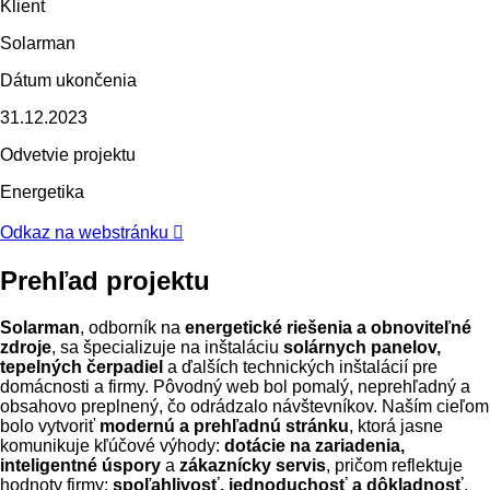
Klient
Solarman
Dátum ukončenia
31.12.2023
Odvetvie projektu
Energetika
Odkaz na webstránku

Prehľad projektu
Solarman
, odborník na
energetické riešenia a obnoviteľné
zdroje
, sa špecializuje na inštaláciu
solárnych panelov,
tepelných čerpadiel
a ďalších technických inštalácií pre
domácnosti a firmy. Pôvodný web bol pomalý, neprehľadný a
obsahovo preplnený, čo odrádzalo návštevníkov. Naším cieľom
bolo vytvoriť
modernú a prehľadnú stránku
, ktorá jasne
komunikuje kľúčové výhody:
dotácie na zariadenia,
inteligentné úspory
a
zákaznícky servis
, pričom reflektuje
hodnoty firmy:
spoľahlivosť, jednoduchosť a dôkladnosť
.