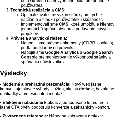
bola skrátená na nevyhnutné polia pre pohodlie
používateľa.
Technická realizácia a CMS:
Optimalizovali sme výkon stránky pre rýchle
načítanie a hladkú používateľskú skúsenosť.
Implementovali sme
CMS
, ktoré umožňuje klientovi
jednoduchú správu obsahu a pridávanie nových
projektov.
Právne a analytické riešenia:
Nahodili sme právne dokumenty (GDPR, cookies)
podľa podkladov od právnika.
Napojili sme
Google Analytics
a
Google Search
Console
pre monitorovanie výkonnosti stránky a
správania návštevníkov.
Výsledky
•
Moderná a prehľadná prezentácia:
Nový web jasne
komunikuje hlavné výhody služieb, ako sú
dotácie
, bezplatné
obhliadky a profesionálna montáž.
•
Efektívne nabádanie k akcii:
Zjednodušené formuláre a
jasné CTA prvky podporujú konverzie a zákaznícky komfort.
•
Zvýraznené referencie:
Náhodne zobrazené projekty