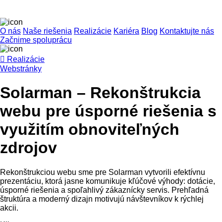
O nás
Naše riešenia
Realizácie
Kariéra
Blog
Kontaktujte nás
Začnime spoluprácu

Realizácie
Webstránky
Solarman – Rekonštrukcia
webu pre úsporné riešenia s
využitím obnoviteľných
zdrojov
Rekonštrukciou webu sme pre Solarman vytvorili efektívnu
prezentáciu, ktorá jasne komunikuje kľúčové výhody: dotácie,
úsporné riešenia a spoľahlivý zákaznícky servis. Prehľadná
štruktúra a moderný dizajn motivujú návštevníkov k rýchlej
akcii.