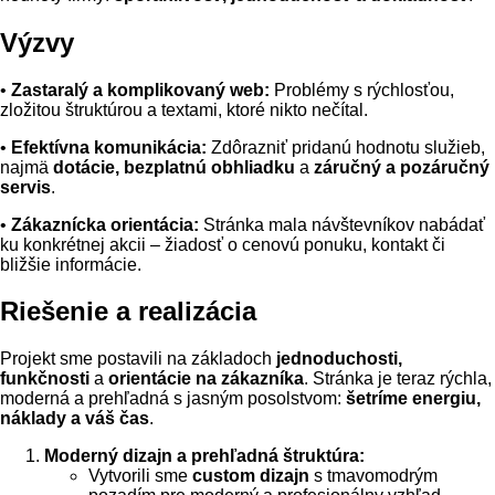
Výzvy
•
Zastaralý a komplikovaný web:
Problémy s rýchlosťou,
zložitou štruktúrou a textami, ktoré nikto nečítal.
•
Efektívna komunikácia:
Zdôrazniť pridanú hodnotu služieb,
najmä
dotácie, bezplatnú obhliadku
a
záručný a pozáručný
servis
.
•
Zákaznícka orientácia:
Stránka mala návštevníkov nabádať
ku konkrétnej akcii – žiadosť o cenovú ponuku, kontakt či
bližšie informácie.
Riešenie a realizácia
Projekt sme postavili na základoch
jednoduchosti,
funkčnosti
a
orientácie na zákazníka
. Stránka je teraz rýchla,
moderná a prehľadná s jasným posolstvom:
šetríme energiu,
náklady a váš čas
.
Moderný dizajn a prehľadná štruktúra:
Vytvorili sme
custom dizajn
s tmavomodrým