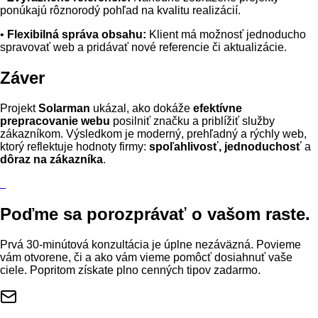
ponúkajú rôznorodý pohľad na kvalitu realizácií.
•
Flexibilná správa obsahu:
Klient má možnosť jednoducho
spravovať web a pridávať nové referencie či aktualizácie.
Záver
Projekt
Solarman
ukázal, ako dokáže
efektívne
prepracovanie webu
posilniť značku a priblížiť služby
zákazníkom. Výsledkom je moderný, prehľadný a rýchly web,
ktorý reflektuje hodnoty firmy:
spoľahlivosť, jednoduchosť
a
dôraz na zákazníka
.
Poďme sa porozprávať
o vašom raste.
Prvá 30-minútová konzultácia je úplne nezáväzná. Povieme
vám otvorene, či a ako vám vieme pomôcť dosiahnuť vaše
ciele. Popritom získate plno cenných tipov zadarmo.